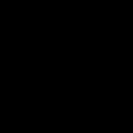
工业电器
智能家居
新闻中心