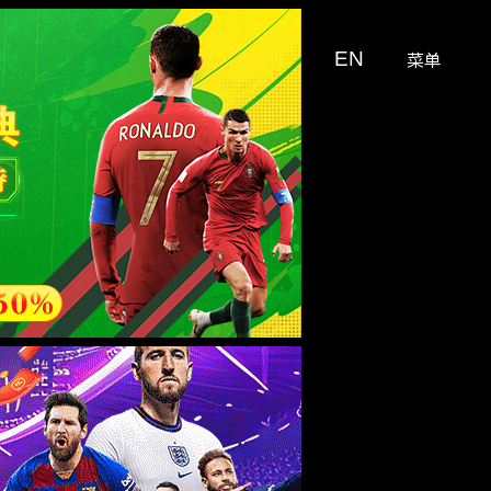
菜单
EN