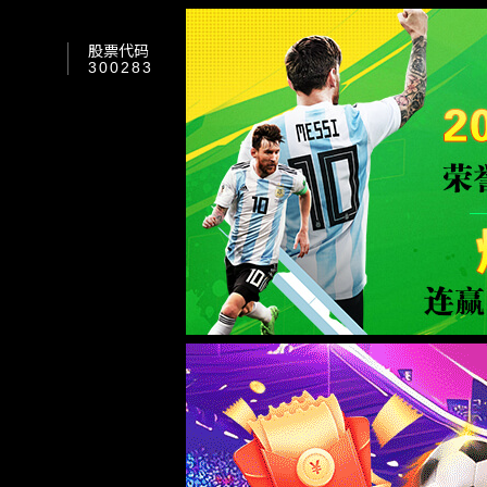
打开新葡萄AMG官网
股票代码
300283