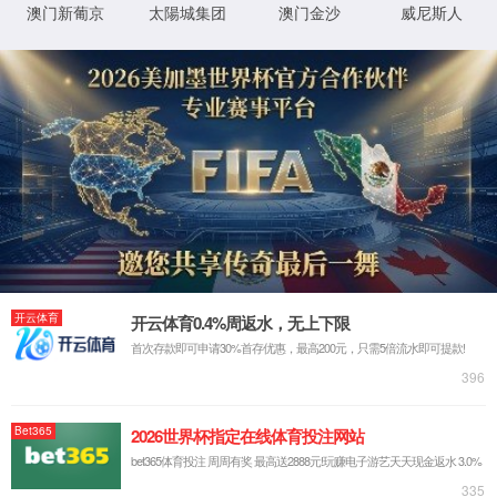
首页- 新葡萄AMG中国官方网站，
成立于
1997年9月
是全球电接触功能复合材料
领先的
一体化解决方案
供应商。
22
177
项
项
省部级以上项目
获得授权专利
观看品牌视频