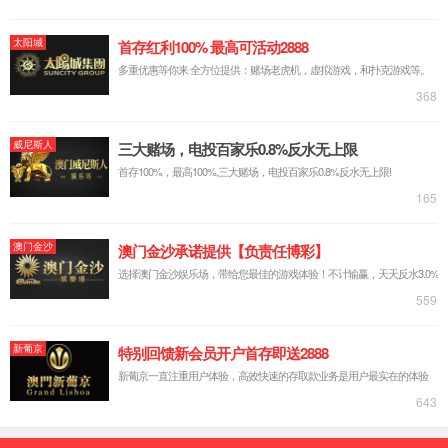
公司引进国际先进的分析检测设备，如扫描电镜、ICP
等，具备了强大而又系统的材料理化性能分析能力，从
而确保制造出高质量的产品。