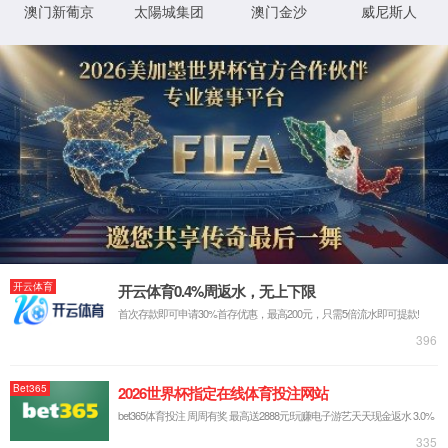
首页- 新葡萄AMG中国官方网站，
成立于
1997年9月
是全球电接触功能复合材料
领先的
一体化解决方案
供应商。
22
174
项
项
省部级以上项目
获得授权专利
观看品牌视频