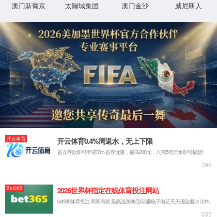
应用类别
均温板
微动马达
蚀刻引线框架
褰撳墠鎮ㄩ€夋嫨鐨勬槸锛欬span class="col-000">鍧囨俯鏉军/span>
鍧囨俯鏉夸綔涓?C棰嗗煙鏈€鏂颁竴浠ｇ殑鏁ｇ儹浜у搧锛屽叾