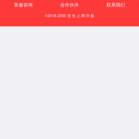
VC鍧囩儹鏉跨敤瓒呰杽澶嶅悎鏉愭枡
浜у搧绫诲瀷:
閲戝睘鍩哄姛鑳藉鍚堟潗鏂橖/div>