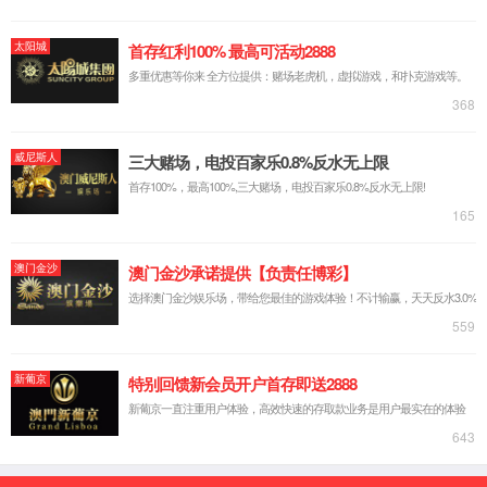
涓昏闇€姹傛槸鑾峰緱鏇村皬鐨勪綋绉洿楂樼殑鏁ｇ儹鑳藉姏
锛屾垜浠紑鍙戠殑瓒呰杽閾滈挗澶嶅悎鏉愭枡鍙互鏈夋晥瑙
ｅ喅杩欎竴闇€姹傘€侟/p>
浜у搧鎺ㄨ崘锛氶摐閽㈠鍚堟潗鏂橖/p>
鐩稿叧浜у搧搴旂敤