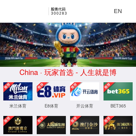
打开新葡萄AMG官网
股票代码
EN
300283
电子通讯
市场应用
电子通讯
联通你我，热爱生活，您的问候，新葡萄AMG官网人默
默的保障。
观看该类应用视频