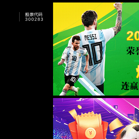
打开新葡萄AMG官网
股票代码
300283
可持续发展
积极履行
相应的社会责任