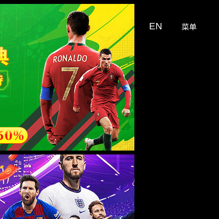
菜单
EN